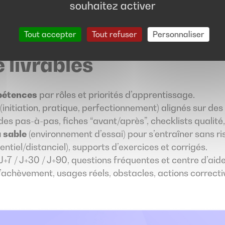
souhaitez activer
Tout accepter
Tout refuser
Personnaliser
 livrables
pétences
par rôles et priorités d’apprentissage.
(initiation, pratique, perfectionnement) alignés sur des 
ides pas-à-pas, fiches “avant/après”, checklists qualité
 sable
(environnement d’essai) pour s’entraîner sans ri
entiel/distanciel), supports d’exercices et corrigés.
J+7 / J+30 / J+90, questions fréquentes et centre d’aide
’achèvement, usages réels, obstacles, actions correcti