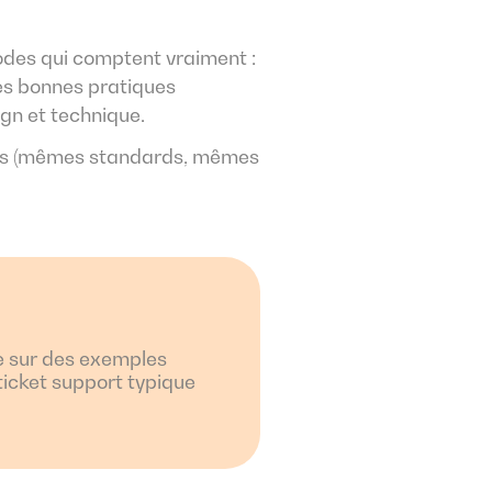
hodes qui comptent vraiment :
les bonnes pratiques
ign et technique.
es (mêmes standards, mêmes
 sur des exemples
 ticket support typique