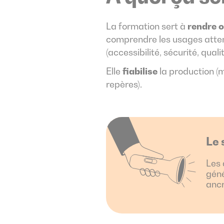
La formation sert à
rendre 
comprendre les usages attend
(accessibilité, sécurité, qua
Elle
fiabilise
la production (m
repères).
Le 
Les 
géné
ancr