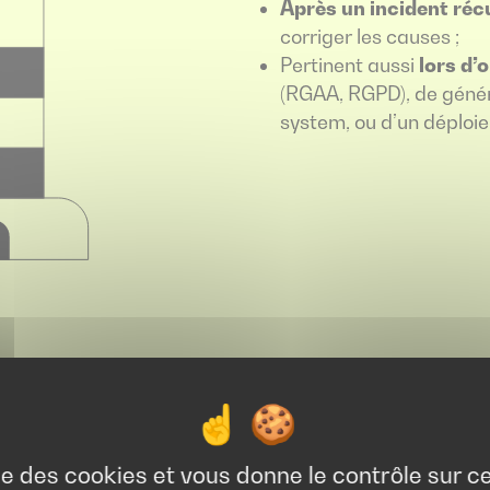
Après un incident ré
corriger les causes ;
Pertinent aussi
lors d’
(RGAA, RGPD), de génér
system, ou d’un déploie
ise des cookies et vous donne le contrôle sur 