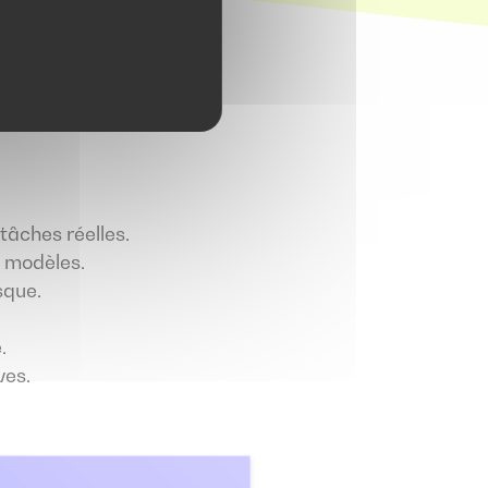
tâches réelles.
, modèles.
sque.
.
ves.