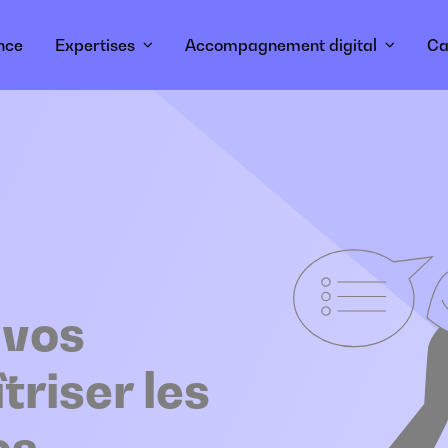
nce
Expertises
Accompagnement digital
Ca
 vos
triser les
es