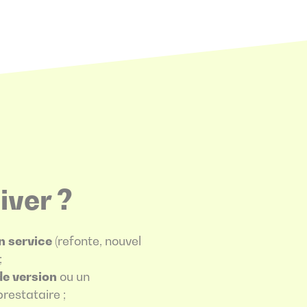
iver ?
n service
(refonte, nouvel
;
e version
ou un
estataire ;