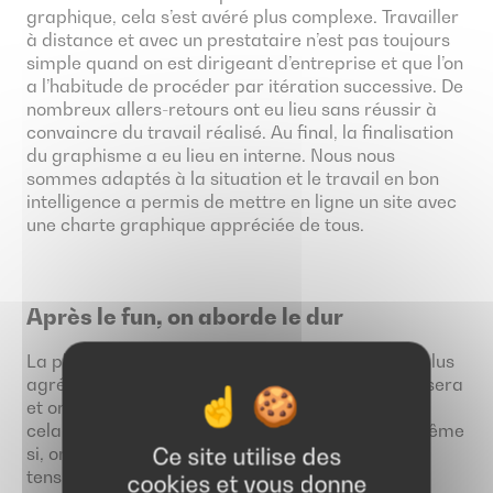
graphique, cela s’est avéré plus complexe. Travailler
à distance et avec un prestataire n’est pas toujours
simple quand on est dirigeant d’entreprise et que l’on
a l’habitude de procéder par itération successive. De
nombreux allers-retours ont eu lieu sans réussir à
convaincre du travail réalisé. Au final, la finalisation
du graphisme a eu lieu en interne. Nous nous
sommes adaptés à la situation et le travail en bon
intelligence a permis de mettre en ligne un site avec
une charte graphique appréciée de tous.
Après le fun, on aborde le dur
La phase de conception est souvent la phase la plus
agréable du projet. On imagine comment le site sera
et on réalise des maquettes pour rendre concret
cela. Ce projet ne fait pas exception à la règle même
si, on doit l’avouer, il y a eu quelques moments de
Ce site utilise des
tensions.
cookies et vous donne