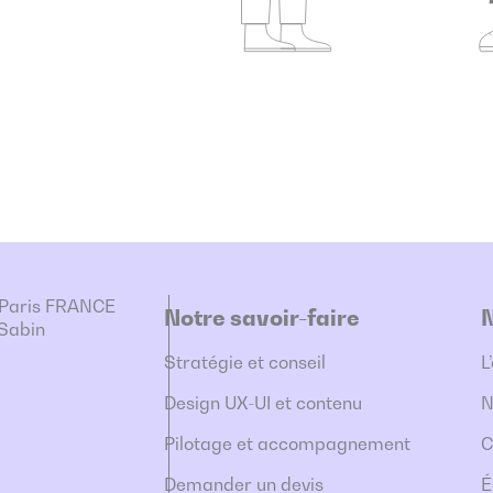
1 Paris FRANCE
Notre savoir-faire
-Sabin
Stratégie et conseil
L
Design UX-UI et contenu
N
Pilotage et accompagnement
C
Demander un devis
É