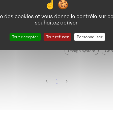
rcours utilisateurs
ise des cookies et vous donne le contrôle sur 
Collectivités territoriales
souhaitez activer
Transformer l
Tout accepter
Tout refuser
Personnaliser
Région Île-de
Design system
Gab
1